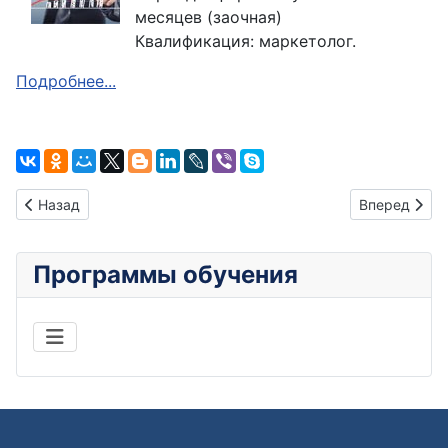
месяцев (заочная)
Квалификация: маркетолог.
Подробнее...
Предыдущий: Менеджмент туристической организации
Следующий: 
Назад
Вперед
Программы обучения