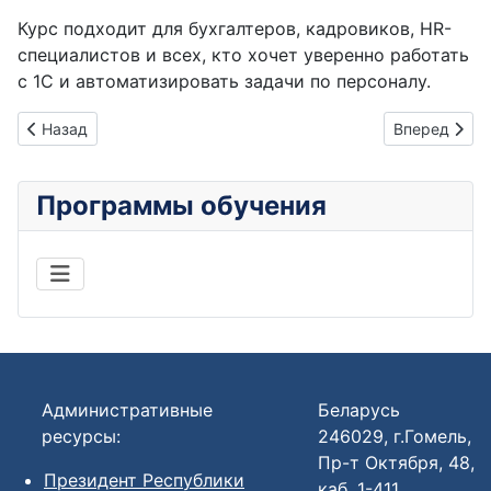
Курс подходит для бухгалтеров, кадровиков, HR-
специалистов и всех, кто хочет уверенно работать
с 1С и автоматизировать задачи по персоналу.
Предыдущий: 1-С: БУХГАЛТЕРИЯ
Следующий: 
Назад
Вперед
Программы обучения
Административные
Беларусь
ресурсы:
246029, г.Гомель,
Пр-т Октября, 48,
Президент Республики
каб. 1-411