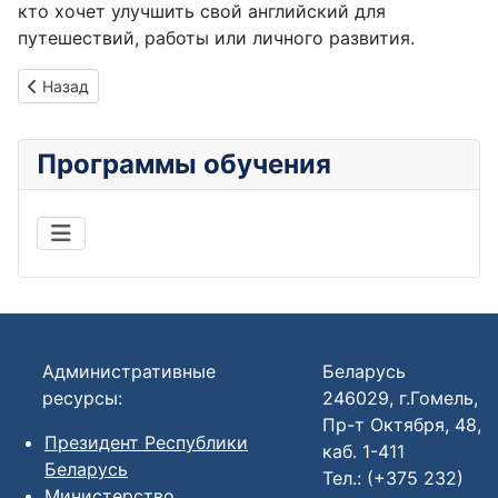
кто хочет улучшить свой английский для
путешествий, работы или личного развития.
Предыдущий: 1-С: Зарплата и управление персоналом
Назад
Программы обучения
Административные
Беларусь
ресурсы:
246029, г.Гомель,
Пр-т Октября, 48,
Президент Республики
каб. 1-411
Беларусь
Тел.: (+375 232)
Министерство