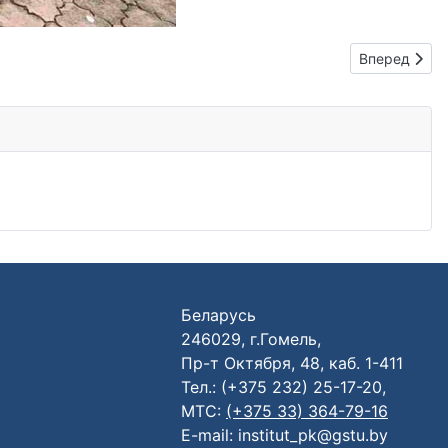
Следующий: 
Вперед
Беларусь
246029, г.Гомель,
Пр-т Октября, 48, каб. 1-411
Тел.: (+375 232) 25-17-20,
МТС:
(+375 33) 364-79-16
E-mail: institut_pk@gstu.by