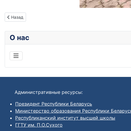
Предыдущий: В ИПКиП завершился онлайн-курс по организа
Назад
О нас
Административные ресурсы:
Президент Республики Беларусь
Министерство образования Республики Беларус
Республиканский институт высшей школы
ГГТУ им. П.О.Сухого