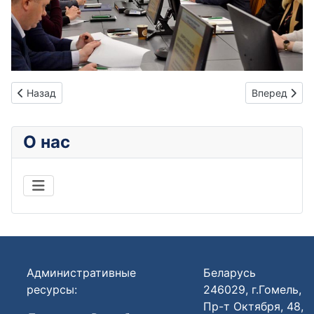
Предыдущий: В ИПКиП завершилось повышение квалификации
Следующий: 
Назад
Вперед
О нас
Административные
Беларусь
ресурсы:
246029, г.Гомель,
Пр-т Октября, 48,